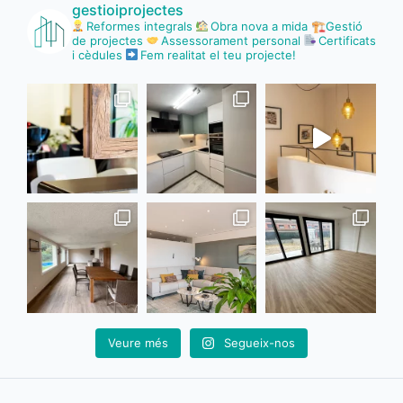
gestioiprojectes
Reformes integrals
Obra nova a mida
🏗Gestió
de projectes
Assessorament personal
Certificats
i cèdules
Fem realitat el teu projecte!
Veure més
Segueix-nos