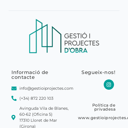
Informació de
Segueix-nos!
contacte
info@gestioiprojectes.com
(+34) 872 220 103
Política de
Avinguda Vila de Blanes,
privadesa
60-62 (Oficina 5)
www.gestioiprojectes
17310 Lloret de Mar
(Girona)